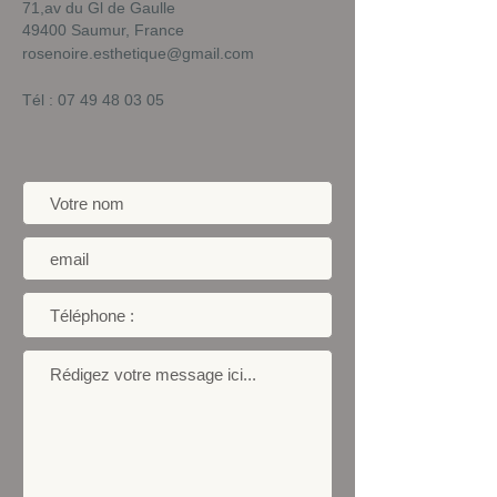
71,av du Gl de Gaulle
49400 Saumur, France
rosenoire.esthetique@gmail.com
Tél :
07 49 48 03 05