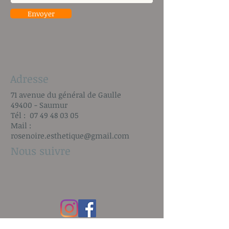
Envoyer
Adresse
71 avenue du général de Gaulle
49400 - Saumur
Tél :
07 49 48 03 05
Mail :
rosenoire.esthetique@gmail.com
Nous suivre