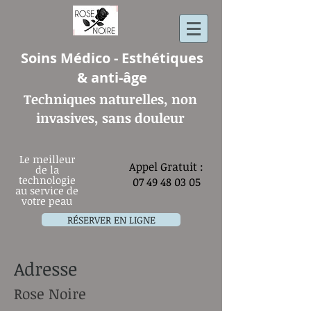
Soins Médico - Esthétiques
& anti-âge
Techniques naturelles, non
invasives, sans douleur
Le meilleur
​Appel Gratuit :
de la
technologie
07 49 48 03 05
au service de
votre peau
RÉSERVER EN LIGNE
Adresse
Rose Noire